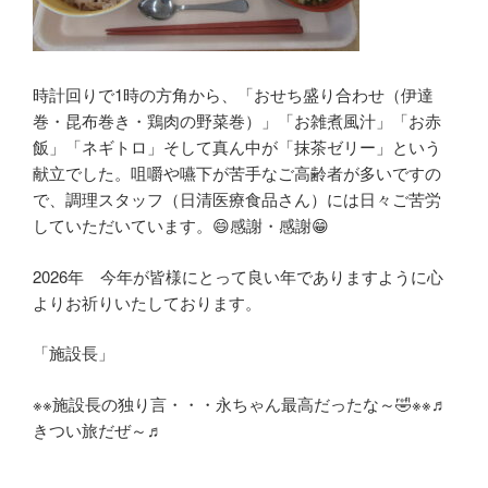
時計回りで1時の方角から、「おせち盛り合わせ（伊達
巻・昆布巻き・鶏肉の野菜巻）」「お雑煮風汁」「お赤
飯」「ネギトロ」そして真ん中が「抹茶ゼリー」という
献立でした。咀嚼や嚥下が苦手なご高齢者が多いですの
で、調理スタッフ（日清医療食品さん）には日々ご苦労
していただいています。😄感謝・感謝😁
2026年 今年が皆様にとって良い年でありますように心
よりお祈りいたしております。
「施設長」
※※施設長の独り言・・・永ちゃん最高だったな～🤣※※♬
きつい旅だぜ～♬