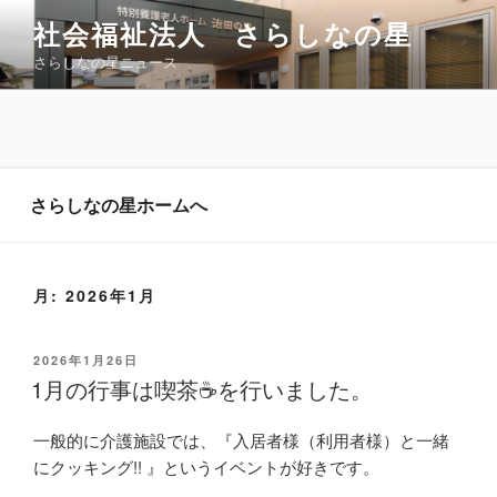
コ
社会福祉法人 さらしなの星
ン
さらしなの星ニュース
テ
ン
ツ
へ
ス
キ
さらしなの星ホームへ
ッ
プ
月:
2026年1月
投
2026年1月26日
稿
1月の行事は喫茶☕を行いました。
日:
一般的に介護施設では、『入居者様（利用者様）と一緒
にクッキング!! 』というイベントが好きです。