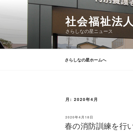
コ
ン
社会福祉法
テ
ン
さらしなの星ニュース
ツ
へ
ス
キ
さらしなの星ホームへ
ッ
プ
月:
2020年4月
投
2020年4月18日
稿
春の消防訓練を行
日: