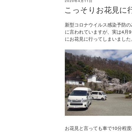
投
2020年4月11日
稿
こっそりお花見に
日:
新型コロナウイルス感染予防の
に言われていますが、実は4月9
にお花見に行ってしまいました
お花見と言っても車で10分程