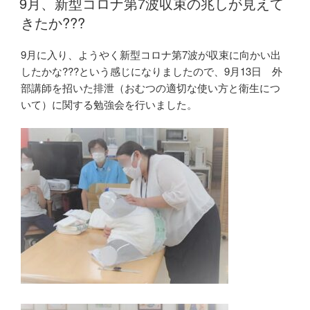
9月、新型コロナ第7波収束の兆しが見えて
日:
きたか???
9月に入り、ようやく新型コロナ第7波が収束に向かい出
したかな???という感じになりましたので、9月13日 外
部講師を招いた排泄（おむつの適切な使い方と衛生につ
いて）に関する勉強会を行いました。