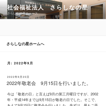
コ
社会福祉法人 さらしなの星
ン
さらしなの星ニュース
テ
ン
ツ
へ
ス
キ
さらしなの星ホームへ
ッ
プ
月:
2022年9月
投
2022年9月25日
稿
2022年敬老会 9月15日を行いました。
日:
今は「敬老の日」と言えば9月の第三月曜日ですが、2002
年・平成14年までは9月15日が敬老の日でした。そこで、
あえて9月15日に敬老会を行いました。先ずは、最もご高